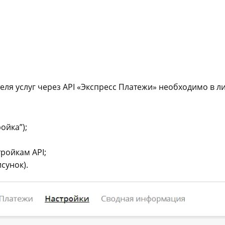
ля услуг через API «Экспресс Платежи» необходимо в 
ойка”);
тройкам API;
сунок).