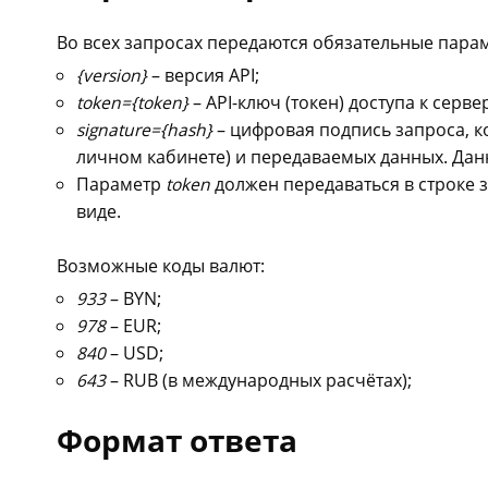
Во всех запросах передаются обязательные пара
{version}
– версия API;
token={token}
– API-ключ (токен) доступа к серв
signature={hash}
– цифровая подпись запроса, к
личном кабинете) и передаваемых данных. Дан
Параметр
token
должен передаваться в строке 
виде.
Возможные коды валют:
933
– BYN;
978
– EUR;
840
– USD;
643
– RUB (в международных расчётах);
Формат ответа