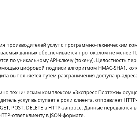
ия производителей услуг с программно-техническим ко
ваемых данных обеспечивается протоколом не менее TLS
тся по уникальному API-ключу (токену). Целостность пе
с помощью цифровой подписи алгоритмом HMAC-SHA1, ко
ита выполняется путем разграничения доступа ip-адрес
мно-техническим комплексом «Экспресс Платежи» осуще
дитель услуг выступает в роли клиента, отправляет HTT
GET, POST, DELETE в HTTP-запросе. Данные передаются в
HTTP-ответ клиенту в JSON-формате.