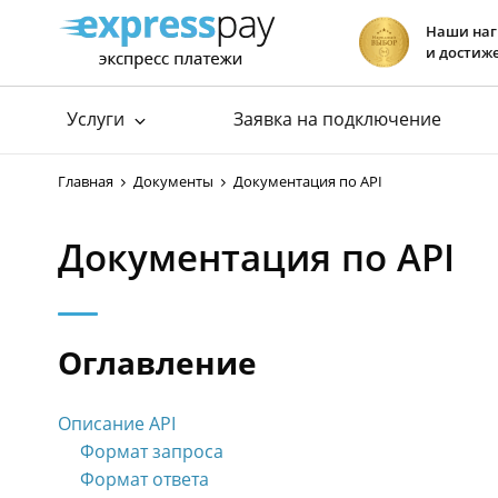
Наши на
и достиж
Услуги
Заявка на подключение
Подключение к ЕРИП
Прием платеж
Главная
Документы
Документация по API
Подключение к E-POS
хит
Прием платеж
Подключение интернет-эквайринга
Прием платеж
Документация по API
Хостинг сай
Оглавление
Описание API
Формат запроса
Формат ответа