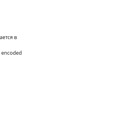
ается в
L encoded