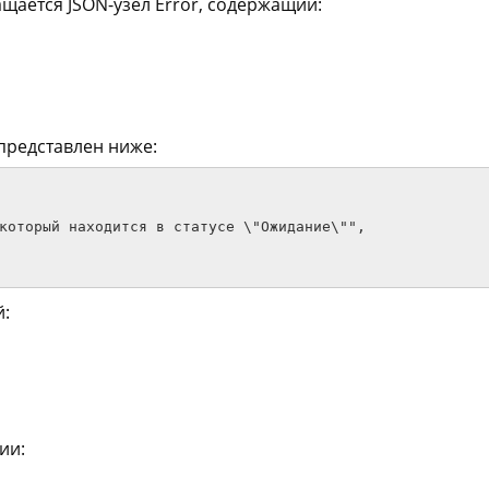
щается JSON-узел Error, содержащий:
представлен ниже:
:
ии: