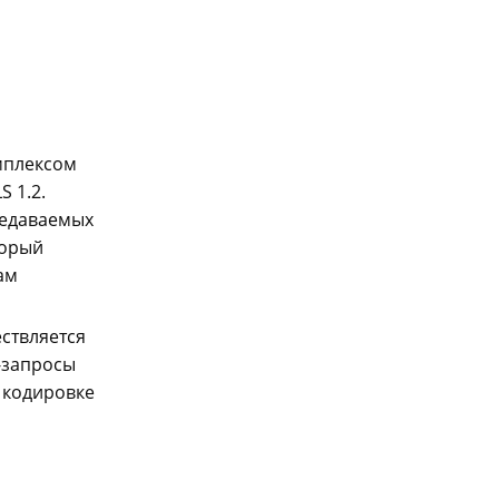
мплексом
 1.2.
редаваемых
торый
ам
ствляется
P-запросы
 кодировке