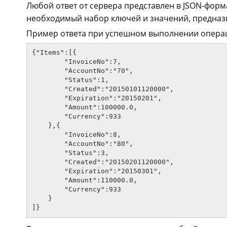
Любой ответ от сервера представлен в JSON-форм
необходимый набор ключей и значений, предназн
Пример ответа при успешном выполнении операц
{"Items":[{

        "InvoiceNo":7,

        "AccountNo":"70",

        "Status":1,

        "Created":"20150101120000",

        "Expiration":"20150201",

        "Amount":100000.0,

        "Currency":933

    },{

        "InvoiceNo":8,

        "AccountNo":"80",

        "Status":3,

        "Created":"20150201120000",

        "Expiration":"20150301",

        "Amount":110000.0,

        "Currency":933

    }
