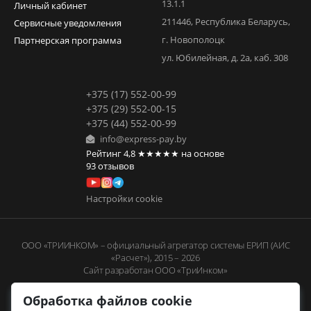
13.1.1
Личный кабинет
211446
,
Республика Беларусь
,
Сервисные уведомления
г. Новополоцк
Партнерская программа
ул. Юбилейная, д. 2а, каб. 308
+375 (17) 552-00-99
+375 (29) 552-00-15
+375 (44) 552-00-99
info@express-pay.by
Рейтинг
4,8
★★★★★
на основе
93
отзывов
Настройки cookie
ООО «ТРИИНКОМ» – официальный агрегатор системы ЕРИП (АИС
«Расчет»), 2015 – 2026
Сайт разработан ООО «ТриИнком»
Обработка файлов cookie