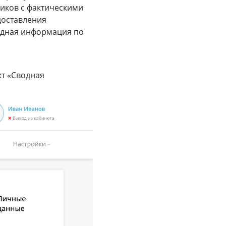
чиков с фактическими
доставления
водная информация по
кт «Сводная