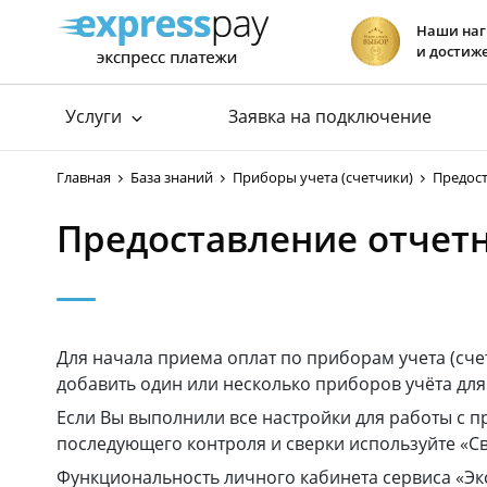
Наши на
и достиж
Услуги
Заявка на подключение
Подключение к ЕРИП
Прием платеж
Главная
База знаний
Приборы учета (счетчики)
Предост
Подключение к E-POS
хит
Прием платеж
Предоставление отчетн
Подключение интернет-эквайринга
Прием платеж
Хостинг сай
Для начала приема оплат по приборам учета (сч
добавить один или несколько приборов учёта дл
Если Вы выполнили все настройки для работы с п
последующего контроля и сверки используйте «
Функциональность личного кабинета сервиса «Эк