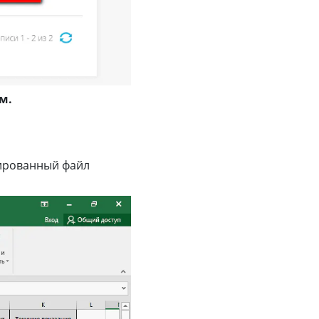
м.
рированный файл