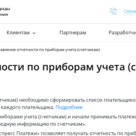
грады
Связа
ения
Клиентам
Партнерам
Разработч
Отдел п
+375 
ей для самозанятых
Процесс подключения
Документация
авление отчетности по приборам учета (счетчикам)
ей для товариществ
База знаний
Расширения д
ости по приборам учета (
ей для вендинга
Сервисные уведомления
Отдел п
тов для платежей
хит
Документы
+375 
+375 
+375 
етчикам) необходимо сформировать список плательщиков
я каждого плательщика.
Подробнее
риборами учета (счетчикам) и начали принимать платежи
Сводную информацию по счетчикам».
спресс Платежи» позволяет получать отчетность по при