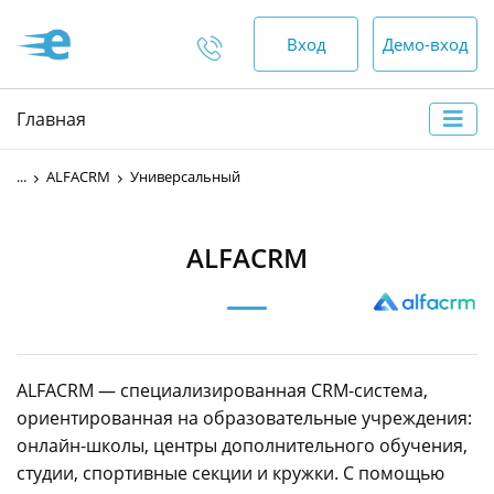
Вход
Демо-вход
Отдел продаж
Главная
+375 (44) 552-00-88
...
ALFACRM
Универсальный
пн-пт — 9:00 - 18:00
сб, вс — выходной
ALFACRM
Отдел по работе с
клиентами
+375 (17) 552-00-99
ALFACRM — специализированная CRM-система,
+375 (44) 552-00-88
ориентированная на образовательные учреждения:
онлайн-школы, центры дополнительного обучения,
+375 (29) 552-00-65
студии, спортивные секции и кружки. С помощью
круглосуточно