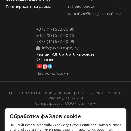
г. Новополоцк
Партнерская программа
ул. Юбилейная, д. 2а, каб. 308
+375 (17) 552-00-99
+375 (29) 552-00-15
+375 (44) 552-00-99
info@express-pay.by
Рейтинг
4,8
★★★★★
на основе
93
отзывов
Настройки cookie
ООО «ТРИИНКОМ» – официальный агрегатор системы ЕРИП (АИС
«Расчет»), 2015 – 2026
Сайт разработан ООО «ТриИнком»
Обработка файлов cookie
Наш сайт использует файлы cookie для улучшения пользовательского
опыта, сбора статистики и представления персонализированных