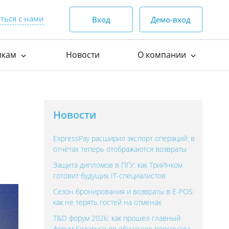
ться с нами
Вход
Демо-вход
икам
Новости
О компании
родаж
(44) 552-00-88
пн-пт — 9:00 - 18:00
 по API
О нас
сб, вс — выходной
ля интеграции
Награды и достижения
Отзывы клиентов
о работе с клиентами
Новости
Видеоотзывы
(17) 552-00-99
круглосуточно
ExpressPay расширил экспорт операций: в
Истории успеха
(44) 552-00-88
info@express-
отчётах теперь отображаются возвраты
Контакты
pay.by
(29) 552-00-65
Защита дипломов в ПГУ: как ТриИнком
Вакансии
готовит будущих IT-специалистов
Корпоративный стиль
Сезон бронирования и возвраты в E-POS:
как не терять гостей на отменах
T&D форум 2026: как прошёл главный
форум Беларуси по обучению персонала