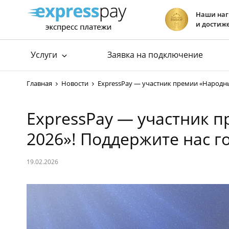
Наши на
и достиж
Услуги
Заявка на подключение
Подключение к ЕРИП
Прием платеж
Главная
Новости
ExpressPay — участник премии «Народн
Подключение к E-POS
хит
Прием платеж
Подключение интернет-эквайринга
Прием платеж
ExpressPay — участник 
Хостинг сай
2026»! Поддержите нас г
19.02.2026