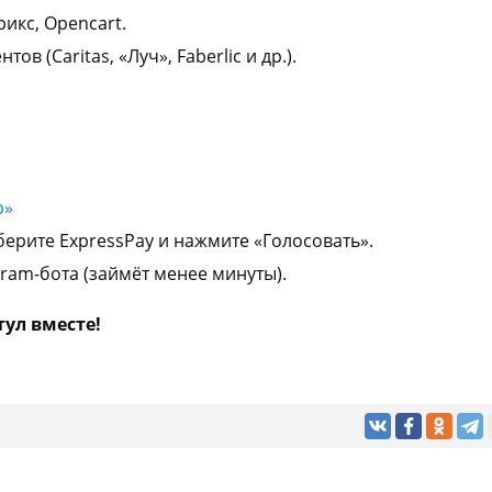
икс, Opencart.
в (Caritas, «Луч», Faberlic и др.).
р»
берите ExpressPay и
нажмите «Голосовать».
ram-бота (займёт менее минуты).
ул вместе!