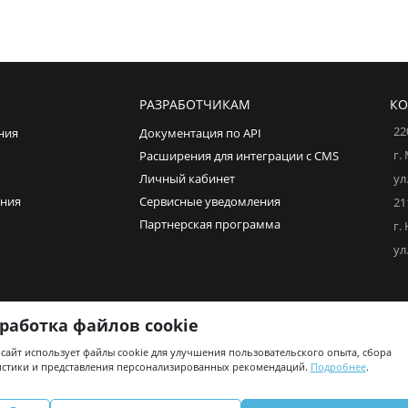
РАЗРАБОТЧИКАМ
КО
22
ния
Документация по API
г.
Расширения для интеграции с CMS
Личный кабинет
ул
ения
Сервисные уведомления
21
Партнерская программа
г.
ул
работка файлов cookie
сайт использует файлы cookie для улучшения пользовательского опыта, сбора
ООО «ТРИИНКОМ» – официальный агрегатор сис
истики и представления персонализированных рекомендаций.
Подробнее
.
Сайт разработан О