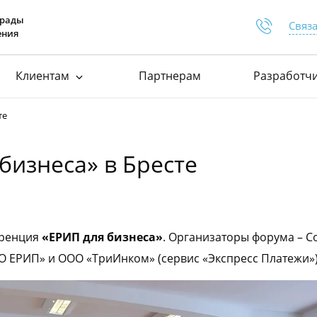
грады
Связа
ения
Клиентам
Партнерам
Разработч
Отдел п
+375 
ей для самозанятых
Процесс подключения
Документация
те
ей для товариществ
База знаний
Расширения д
ей для вендинга
Сервисные уведомления
Отдел п
бизнеса» в Бресте
тов для платежей
хит
Документы
+375 
+375 
+375 
еренция
«ЕРИП для бизнеса»
. Организаторы форума – С
 ЕРИП» и ООО «ТриИнком» (сервис «Экспресс Платежи»)