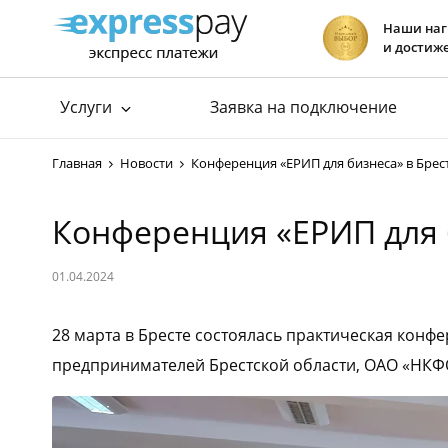
Наши на
и достиж
Услуги
Заявка на подключение
Подключение к ЕРИП
Прием платеж
Главная
Новости
Конференция «ЕРИП для бизнеса» в Брес
Подключение к E-POS
хит
Прием платеж
Подключение интернет-эквайринга
Прием платеж
Конференция «ЕРИП для 
Хостинг сай
01.04.2024
28 марта в Бресте состоялась практическая конф
предпринимателей Брестской области, ОАО «НКФО