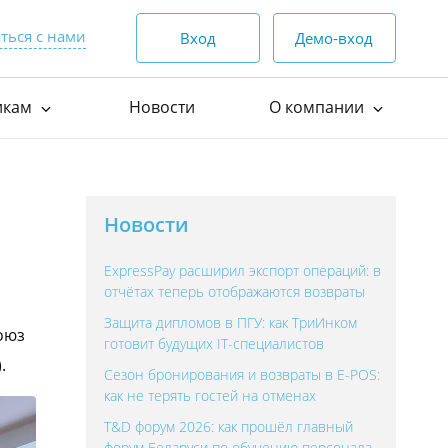
ться с нами
Вход
Демо-вход
икам
Новости
О компании
родаж
(44) 552-00-88
пн-пт — 9:00 - 18:00
 по API
О нас
сб, вс — выходной
ля интеграции
Награды и достижения
Отзывы клиентов
о работе с клиентами
Новости
Видеоотзывы
(17) 552-00-99
круглосуточно
ExpressPay расширил экспорт операций: в
Истории успеха
(44) 552-00-88
info@express-
отчётах теперь отображаются возвраты
Контакты
pay.by
(29) 552-00-65
Защита дипломов в ПГУ: как ТриИнком
Вакансии
оюз
готовит будущих IT-специалистов
Корпоративный стиль
.
Сезон бронирования и возвраты в E-POS:
как не терять гостей на отменах
T&D форум 2026: как прошёл главный
форум Беларуси по обучению персонала