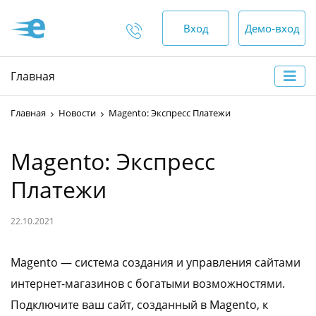
Вход
Демо-вход
Отдел продаж
Главная
+375 (44) 552-00-88
Главная
Новости
Magento: Экспресс Платежи
пн-пт — 9:00 - 18:00
сб, вс — выходной
Magento: Экспресс
Платежи
Отдел по работе с
клиентами
22.10.2021
+375 (17) 552-00-99
+375 (44) 552-00-88
Magento — система создания и управления сайтами
интернет-магазинов с богатыми возможностями.
+375 (29) 552-00-65
Подключите ваш сайт, созданный в Magento, к
круглосуточно