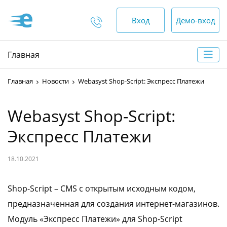
Вход
Демо-вход
Отдел продаж
Главная
+375 (44) 552-00-88
Главная
Новости
Webasyst Shop-Script: Экспресс Платежи
пн-пт — 9:00 - 18:00
сб, вс — выходной
Webasyst Shop-Script:
Экспресс Платежи
Отдел по работе с
клиентами
18.10.2021
+375 (17) 552-00-99
+375 (44) 552-00-88
Shop-Script – CMS с открытым исходным кодом,
предназначенная для создания интернет-магазинов.
+375 (29) 552-00-65
Модуль «Экспресс Платежи» для Shop-Script
круглосуточно