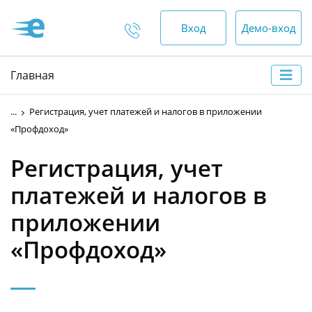
Вход
Демо-вход
Отдел продаж
Главная
+375 (44) 552-00-88
...
Регистрация, учет платежей и налогов в приложении
пн-пт — 9:00 - 18:00
«Профдоход»
сб, вс — выходной
Регистрация, учет
Отдел по работе с
платежей и налогов в
клиентами
приложении
+375 (17) 552-00-99
«Профдоход»
+375 (44) 552-00-88
+375 (29) 552-00-65
круглосуточно