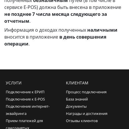
полученных
безналичным
путем (в том числе в
сервисе E-POS) должна быть внесена в приложение
не позднее 7 числа месяца следующего за
отчетным
.
Информация о доходах полученных
наличными
вносится в приложение
в день совершения
операции
.
УСЛУГИ
КЛИЕНТАМ
Подключение к ЕРИП
Процесс подключения
Подключение к E-POS
База знаний
Подключение интернет-
Документы
эквайринга
Награды и достижения
Прием платежей для
Отзывы клиентов
самозанятых