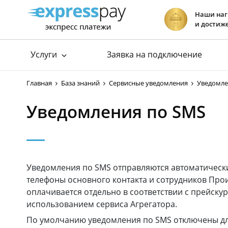
Наши на
и достиж
Услуги
Заявка на подключение
Подключение к ЕРИП
Прием платеж
Главная
База знаний
Сервисные уведомления
Уведомле
Подключение к E-POS
хит
Прием платеж
Уведомления по SMS
Подключение интернет-эквайринга
Прием платеж
Хостинг сай
Уведомления по SMS отправляются автоматически
телефоны основного контакта и сотрудников Про
оплачивается отдельно в соответствии с прейску
использованием сервиса Агрегатора.
По умолчанию уведомления по SMS отключены для