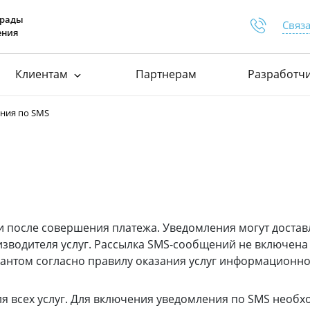
грады
Связа
ения
Клиентам
Партнерам
Разработч
Отдел п
+375 
ей для самозанятых
Процесс подключения
Документация
ния по SMS
ей для товариществ
База знаний
Расширения д
ей для вендинга
Сервисные уведомления
Отдел п
тов для платежей
хит
Документы
+375 
+375 
+375 
 после совершения платежа. Уведомления могут достав
изводителя услуг. Рассылка SMS-сообщений не включена
рантом согласно правилу оказания услуг информационно
 всех услуг. Для включения уведомления по SMS необх