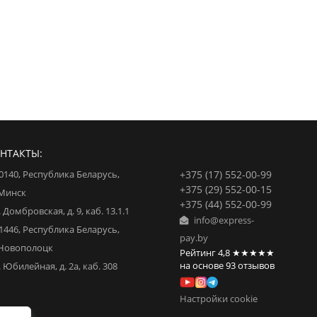
НТАКТЫ:
+375 (17) 552-00-99
0140
,
Республика Беларусь
,
+375 (29) 552-00-15
 Минск
+375 (44) 552-00-99
. Домбровская, д. 9, каб. 13.1.1
info@express-
1446
,
Республика Беларусь
,
pay.by
 Новополоцк
Рейтинг
4,8
★★★★★
на основе
93
отзывов
. Юбилейная, д. 2а, каб. 308
Настройки cookie