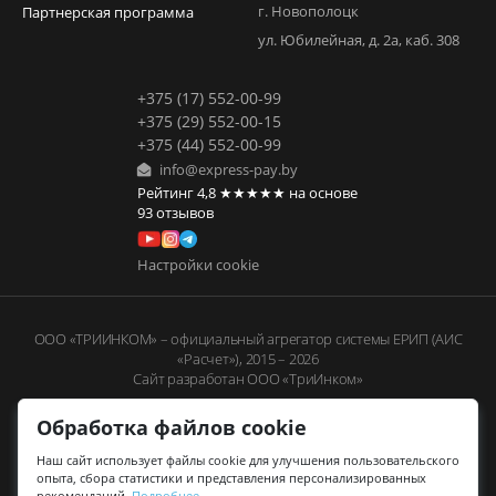
г. Новополоцк
Партнерская программа
ул. Юбилейная, д. 2а, каб. 308
+375 (17) 552-00-99
+375 (29) 552-00-15
+375 (44) 552-00-99
info@express-pay.by
Рейтинг
4,8
★★★★★
на основе
93
отзывов
Настройки cookie
ООО «ТРИИНКОМ» – официальный агрегатор системы ЕРИП (АИС
«Расчет»), 2015 – 2026
Сайт разработан ООО «ТриИнком»
Обработка файлов cookie
Наш сайт использует файлы cookie для улучшения пользовательского
опыта, сбора статистики и представления персонализированных
рекомендаций.
Подробнее
.