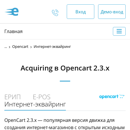
Вход
Демо-вход
Отдел продаж
Главная
+375 (44) 552-00-88
...
Opencart
Интернет-эквайринг
пн-пт — 9:00 - 18:00
сб, вс — выходной
Acquiring в Opencart 2.3.x
Отдел по работе с
клиентами
ЕРИП
E-POS
+375 (17) 552-00-99
Интернет-эквайринг
+375 (44) 552-00-88
+375 (29) 552-00-65
OpenCart 2.3.x — популярная версия движка для
создания интернет-магазинов с открытым исходным
круглосуточно