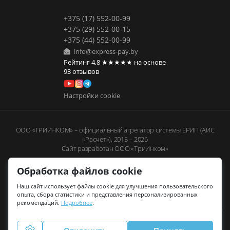
+375 (17) 552-00-99
+375 (29) 552-00-15
+375 (44) 552-00-99
info@express-pay.by
Рейтинг
4,8
★★★★★
на основе
93
отзывов
Настройки cookie
ООО «ТРИИНКОМ» – официальный агрегатор системы ЕРИП (АИС
«Расчет»), 2015 – 2026
Сайт разработан ООО «ТриИнком»
Обработка файлов cookie
Наш сайт использует файлы cookie для улучшения пользовательского
опыта, сбора статистики и представления персонализированных
рекомендаций.
Подробнее
.