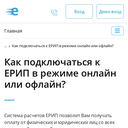
Вход
Демо-вход
Отдел продаж
Главная
+375 (44) 552-00-88
...
Как подключаться к ЕРИП в режиме онлайн или офлайн?
пн-пт — 9:00 - 18:00
Как подключаться к
сб, вс — выходной
ЕРИП в режиме онлайн
Отдел по работе с
или офлайн?
клиентами
+375 (17) 552-00-99
+375 (44) 552-00-88
Система расчетов ЕРИП позволит Вам получать
+375 (29) 552-00-65
оплату от физических и юридических лиц со всех
круглосуточно