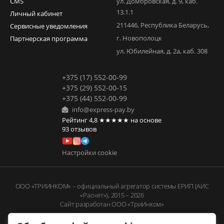
CMS
ул. Домбровская, д. 9, каб.
13.1.1
Личный кабинет
211446
,
Республика Беларусь
,
Сервисные уведомления
г. Новополоцк
Партнерская программа
ул. Юбилейная, д. 2а, каб. 308
+375 (17) 552-00-99
+375 (29) 552-00-15
+375 (44) 552-00-99
info@express-pay.by
Рейтинг
4,8
★★★★★
на основе
93
отзывов
Настройки cookie
ООО «ТРИИНКОМ» – официальный агрегатор системы ЕРИП (АИС
«Расчет»), 2015 – 2026
Сайт разработан ООО «ТриИнком»