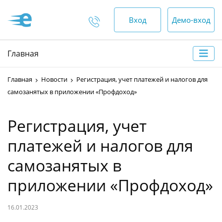
Вход
Демо-вход
Отдел продаж
Главная
+375 (44) 552-00-88
Главная
Новости
Регистрация, учет платежей и налогов для
пн-пт — 9:00 - 18:00
самозанятых в приложении «Профдоход»
сб, вс — выходной
Регистрация, учет
Отдел по работе с
платежей и налогов для
клиентами
самозанятых в
+375 (17) 552-00-99
приложении «Профдоход»
+375 (44) 552-00-88
+375 (29) 552-00-65
16.01.2023
круглосуточно